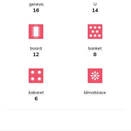
geneva
U
16
14
board
banket
12
8
kabaret
klimatizace
6