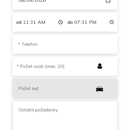
od
do