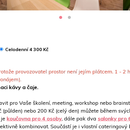
Celodenní 4 300 Kč
ože provozovatel prostor není jejím plátcem. 1 - 2 ho
ronájem). 
i kávy a čaje. 
ravit pro Vaše školení, meeting, workshop nebo brains
půlden) nebo 200 Kč (celý den) můžete během svých ak
je 
koučovna pro 4 osoby
, dále pak dva 
salonky pro 
efektivně kombinovat. Součástí je i vlastní cateringový 