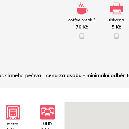
coffee break 3
tiskárna
70 Kč
5 Kč
s slaného pečiva - 
cena za osobu - minimální odběr 6
metro
MHD