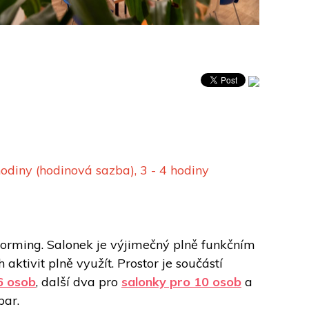
diny (hodinová sazba), 3 - 4 hodiny 
torming. Salonek je výjimečný plně funkčním 
tivit plně využít. Prostor je součástí 
6 osob
, další dva pro 
salonky pro 10 osob
 a 
bar. 