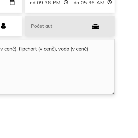
od
do