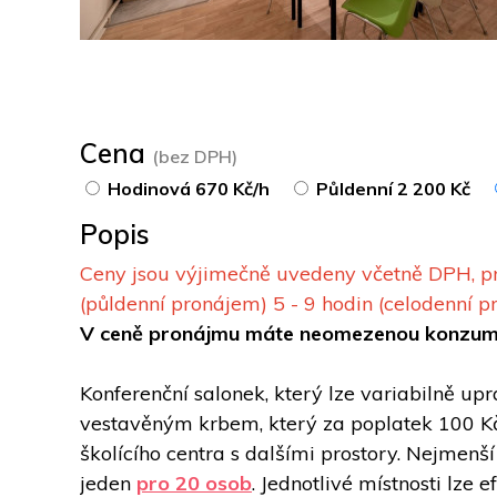
Cena
(bez DPH)
Hodinová 670 Kč/h
Půldenní 2 200 Kč
Popis
Ceny jsou výjimečně uvedeny včetně DPH, prot
(půldenní pronájem) 5 - 9 hodin (celodenní p
V ceně pronájmu máte neomezenou konzumac
Konferenční salonek, který lze variabilně up
vestavěným krbem, který za poplatek 100 Kč (
školícího centra s dalšími prostory. Nejmenší 
jeden 
pro 20 osob
. Jednotlivé místnosti lze 