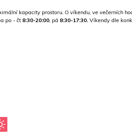
imální kapacity prostoru. O víkendu, ve večerních hod
a po - čt 
8:30-20:00
, pá 
8:30-17:30.
 Víkendy dle konk