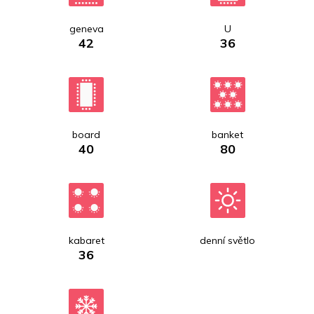
geneva
U
42
36
board
banket
40
80
kabaret
denní světlo
36