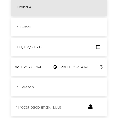
od
do