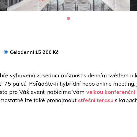
Celodenní 15 200 Kč
bře vybavená zasedací místnost s denním světlem o ka
kosti 75 palců. Pořádáte-li hybridní nebo online meet
místa pro Váš event, nabízíme Vám 
velkou konferenční
amostatně lze také pronajmout 
střešní terasu
 s kapaci