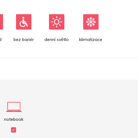
d
bez bariér
denní světlo
klimatizace
notebook