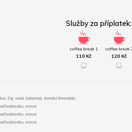
Služby za příplatek:
coffee break 1
coffee break 
110 Kč
120 Kč
áva, čaj, voda (zdarma), domácí limonáda 
 pečiva/osobu, ovoce
 pečiva/osobu, ovoce
 pečiva/osobu, ovoce