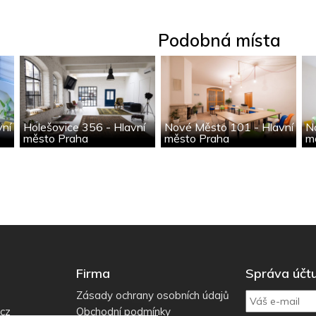
Podobná místa
vní
Holešovice 356 - Hlavní
Nové Město 101 - Hlavní
N
město Praha
město Praha
m
Firma
Správa účt
Zásady ochrany osobních údajů
.cz
Obchodní podmínky