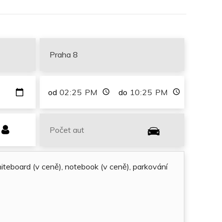
od
do