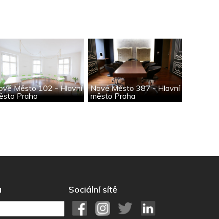
ové Město 102 - Hlavní
Nové Město 387 - Hlavní
ěsto Praha
město Praha
u
Sociální sítě