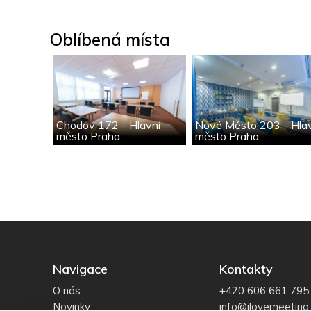
Oblíbená místa
Chodov 172 - Hlavní
Nové Město 203 - Hla
město Praha
město Praha
Navigace
Kontakty
O nás
+420 606 661 795
Novinky
info@ilovemeeting