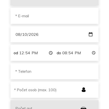
od
do