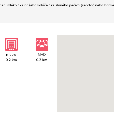
ón, med, mléko 1ks našeho koláče 1ks slaného pečiva (sendvič nebo banke
metro
MHD
0.2 km
0.2 km