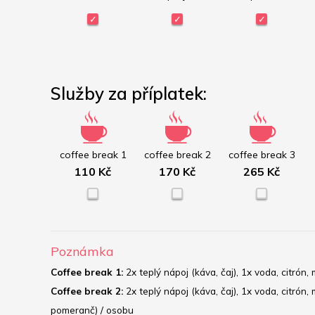
Služby za příplatek:
coffee break 1
coffee break 2
coffee break 3
110 Kč
170 Kč
265 Kč
Poznámka
Coffee break 1:
 2x teplý nápoj (káva, čaj), 1x voda, citró
Coffee break 2:
 2x teplý nápoj (káva, čaj), 1x voda, citró
pomeranč) / osobu