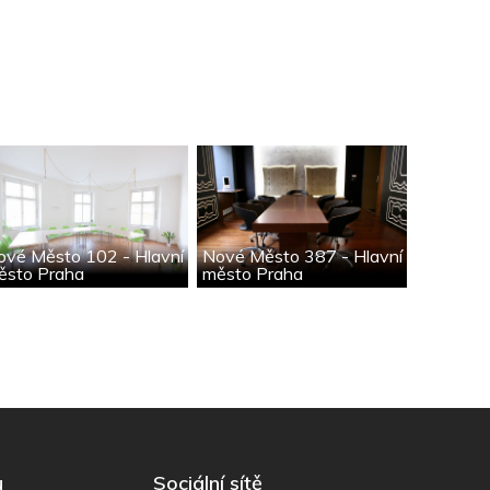
ové Město 102 - Hlavní
Nové Město 387 - Hlavní
ěsto Praha
město Praha
u
Sociální sítě