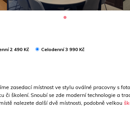
enní 2 490 Kč
Celodenní 3 990 Kč
bízíme zasedací místnost ve stylu oválné pracovny s fot
 či školení. Snoubí se zde moderní technologie a tradi
ístě nalezete další dvě místnosti, podobně velkou 
šk