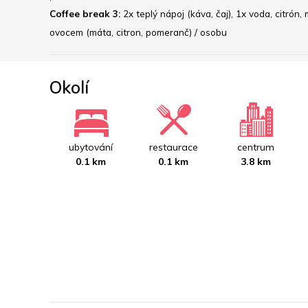
Coffee break 3:
 2x teplý nápoj (káva, čaj), 1x voda, citr
ovocem (máta, citron, pomeranč) / osobu﻿
Okolí
ubytování
restaurace
centrum
0.1 km
0.1 km
3.8 km