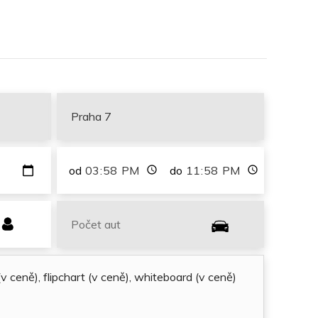
od
do