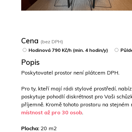
Cena
(bez DPH)
Hodinová 790 Kč/h (min. 4 hodin/y)
Půld
Popis
Poskytovatel prostor není plátcem DPH.
Pro ty, kteří mají rádi stylové prostředí, na
poskytuje pohodlí diskrétnost pro Vaši schůzku
příjemně. Kromě tohoto prostoru na stejném m
místnost až pro 30 osob
.
Plocha:
 20 m2