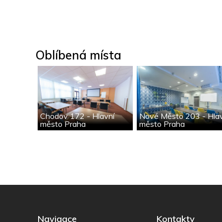
Oblíbená místa
Chodov 172 - Hlavní
Nové Město 203 - Hla
město Praha
město Praha
Navigace
Kontakty