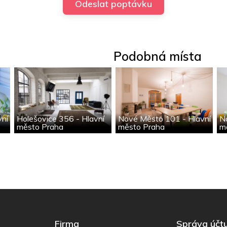
Podobná místa
vní
Holešovice 356 - Hlavní
Nové Město 101 - Hlavní
N
město Praha
město Praha
m
Firma
Správa účt