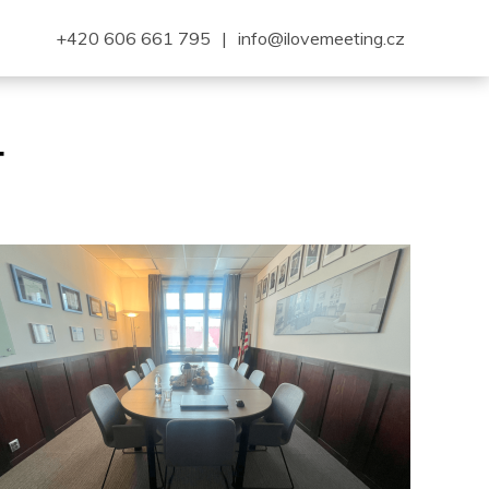
+420 606 661 795
|
info@ilovemeeting.cz
4