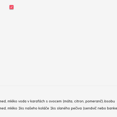
n, med, mléko voda v karafách s ovocem (máta, citron, pomeranč) /osobu
n, med, mléko 1ks našeho koláče 1ks slaného pečiva (sendvič nebo banke