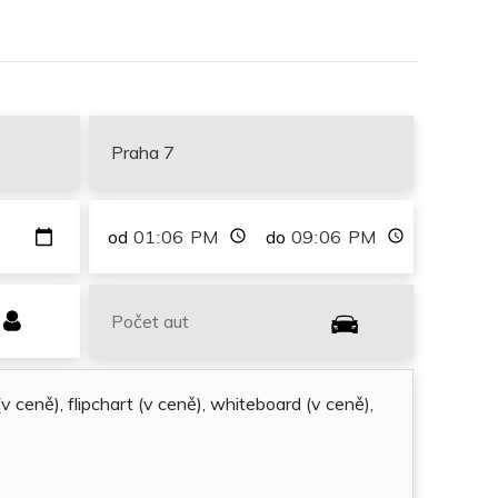
od
do