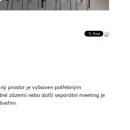
aný prostor je vybaven potřebným 
dné zázemí nebo další separátní meeting je 
dveřmi.