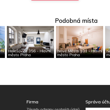
Podobná místa
vní
Holešovice 356 - Hlavní
Nové Město 101 - Hlavní
N
město Praha
město Praha
m
Firma
Správa účt
Zásady ochrany osobních údajů