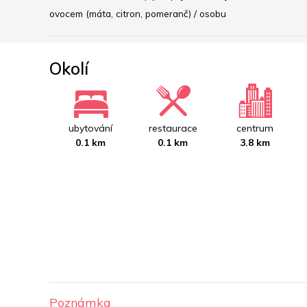
ovocem (máta, citron, pomeranč) / osobu﻿
Okolí
ubytování
restaurace
centrum
0.1 km
0.1 km
3.8 km
Poznámka