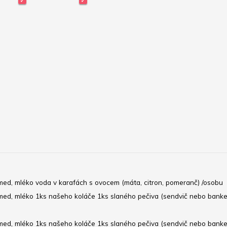
n, med, mléko voda v karafách s ovocem (máta, citron, pomeranč) /osobu
n, med, mléko 1ks našeho koláče 1ks slaného pečiva (sendvič nebo banke
ón, med, mléko 1ks našeho koláče 1ks slaného pečiva (sendvič nebo banke