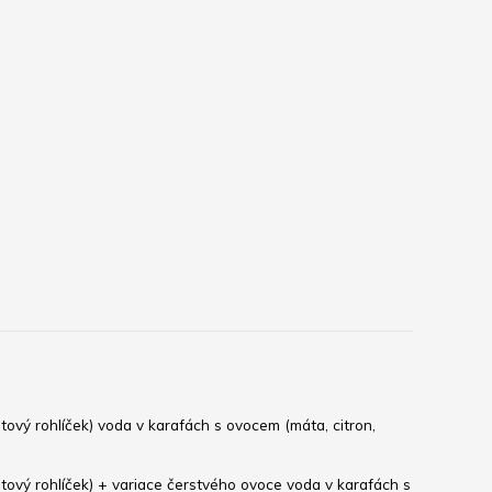
tový rohlíček) voda v karafách s ovocem (máta, citron, 
tový rohlíček) + variace čerstvého ovoce voda v karafách s 