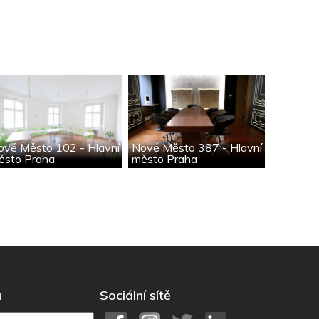
ové Město 102 - Hlavní
Nové Město 387 - Hlavní
ěsto Praha
město Praha
u
Sociální sítě