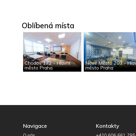
Oblíbená místa
Chodov 172 - Hlavní
Nové Město 203 - Hla
město Praha
město Praha
Navigace
Kontakty
O nás
+420 606 661 795