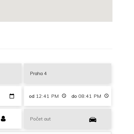
od
do