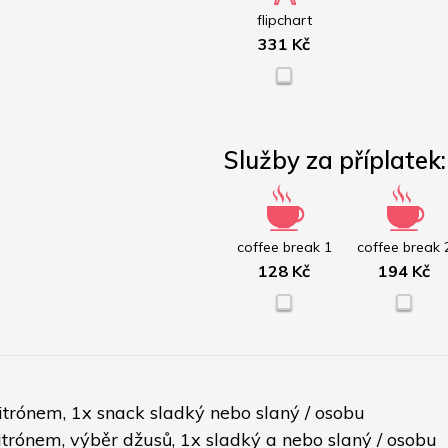
flipchart
331 Kč
Služby za příplatek:
coffee break 1
coffee break 
128 Kč
194 Kč
citrónem, 1x snack sladký nebo slaný / osobu
citrónem, výběr džusů, 1x sladký a nebo slaný / osobu