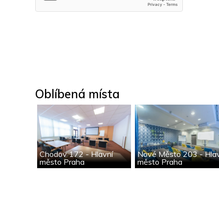
Oblíbená místa
Chodov 172 - Hlavní
Nové Město 203 - Hla
město Praha
město Praha