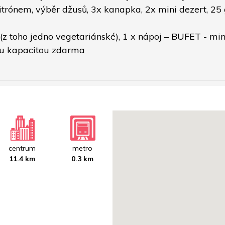
itrónem, výběr džusů, 3x kanapka, 2x mini dezert, 25 
 (z toho jedno vegetariánské), 1 x nápoj – BUFET - m
ou kapacitou zdarma
centrum
metro
11.4 km
0.3 km