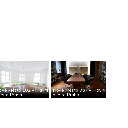
ové Město 102 - Hlavní
Nové Město 387 - Hlavní
ěsto Praha
město Praha