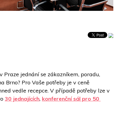
v Praze jednání se zákazníkem, poradu, 
na Brno? Pro Vaše potřeby je v ceně 
hned vedle recepce. V případě potřeby lze v 
o 
30 jednajících
, 
konferenční sál pro 50 