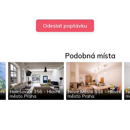
Podobná místa
vní
Holešovice 356 - Hlavní
Nové Město 101 - Hlavní
N
město Praha
město Praha
m