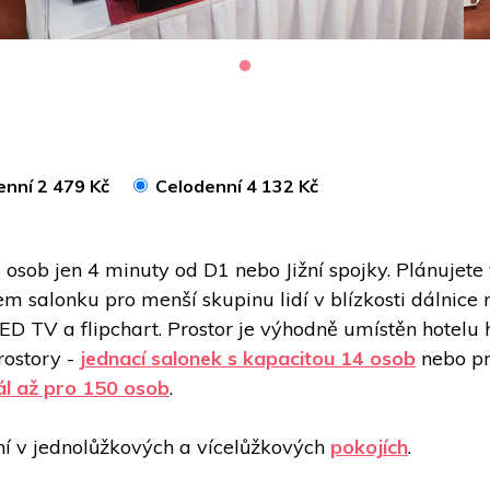
enní 2 479 Kč
Celodenní 4 132 Kč
osob jen 4 minuty od D1 nebo Jižní spojky. Plánujete 
m salonku pro menší skupinu lidí v blízkosti dálnice 
ED TV a flipchart. Prostor je výhodně umístěn hotelu 
ostory - 
jednací salonek s kapacitou 14 osob
 nebo pr
ál až pro 150 osob
.
í v jednolůžkových a vícelůžkových 
pokojích
. 