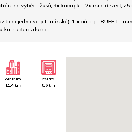
itrónem, výběr džusů, 3x kanapka, 2x mini dezert, 25 
 (z toho jedno vegetariánské), 1 x nápoj – BUFET - m
ou kapacitou zdarma
centrum
metro
11.4 km
0.6 km