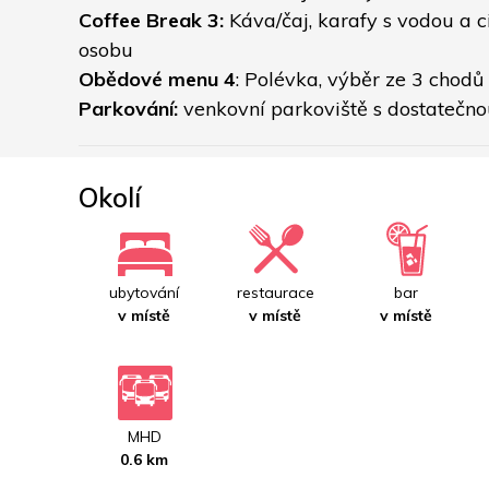
Coffee Break 3:
 Káva/čaj, karafy s vodou a c
osobu
Obědové menu 4
: Polévka, výběr ze 3 chodů
Parkování:
 venkovní parkoviště s dostatečn
Okolí
ubytování
restaurace
bar
v místě
v místě
v místě
MHD
0.6 km