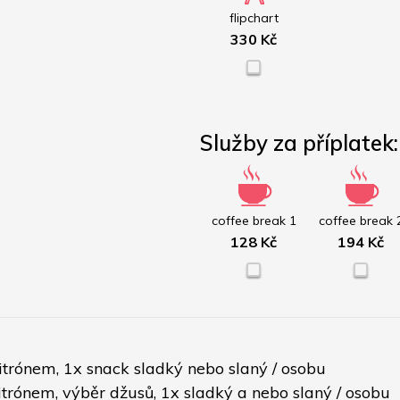
flipchart
330 Kč
Služby za příplatek:
coffee break 1
coffee break 
128 Kč
194 Kč
citrónem, 1x snack sladký nebo slaný / osobu
citrónem, výběr džusů, 1x sladký a nebo slaný / osobu