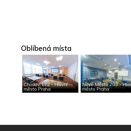
Oblíbená místa
Chodov 172 - Hlavní
Nové Město 203 - Hla
město Praha
město Praha