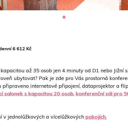
denní 6 612 Kč
kapacitou až 35 osob jen 4 minuty od D1 nebo Jižní sp
roveň ubytovat? Pak je zde pro Vás prostorná konfere
připraveno internetové připojení, dataprojektor a flip
cí salonek s kapacitou 20 osob
, 
konferenční sál pro 5
í v jednolůžkových a vícelůžkových 
pokojích
.