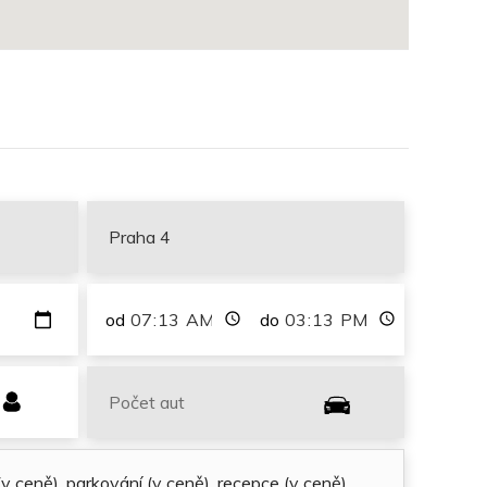
od
do