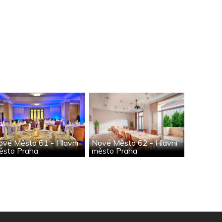
ové Město 61 - Hlavní
Nové Město 62 - Hlavní
ěsto Praha
město Praha