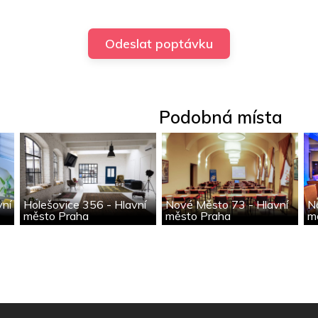
Podobná místa
vní
Holešovice 356 - Hlavní
Nové Město 73 - Hlavní
N
město Praha
město Praha
m