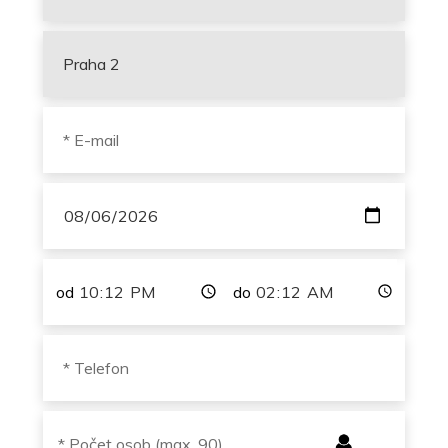
od
do