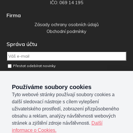
IČO: 069 14 195
Firma
Zásady ochrany osobních údajů
Obchodní podmínky
Správa účtu
Přestat odebírat novinky
Odebrat osobní údaje z databáze
Používáme soubory cookies
Tyto webové stránky používají soubory cookies a
Sociální sítě
další sledovací nástroje s cílem vylepšení
uživatelského prostředí, zobrazení přizpůsobeného
obsahu a reklam, analýzy návštěvnosti webových
stránek a zjištění zdroje návštěvnosti.
Další
informace o Cookies.